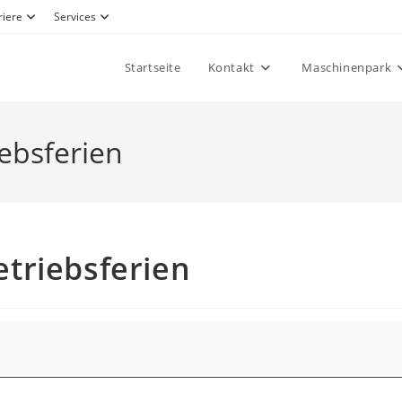
riere
Services
Startseite
Kontakt
Maschinenpark
ebsferien
triebsferien