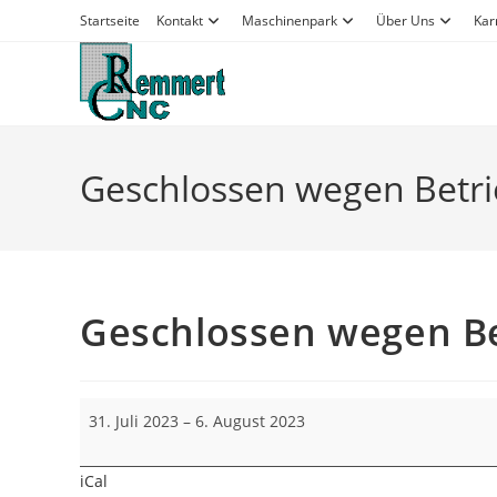
Zum
Startseite
Kontakt
Maschinenpark
Über Uns
Kar
Inhalt
springen
Geschlossen wegen Betri
Geschlossen wegen Be
Geschlossen
31. Juli 2023
–
6. August 2023
wegen
Betriebsferien
iCal