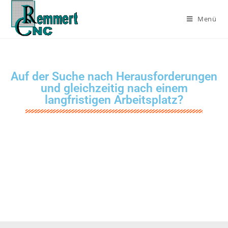
Menü
Experience That Matters
Auf der Suche nach Herausforderungen
und gleichzeitig nach einem
langfristigen Arbeitsplatz?
Wir – als modernes Unternehmen mit mehr als 60 Kunden, aus den
verschiedensten Branchen und Anforderungen, bei gleichzeitiger
Selbstverwirklichung mit unbefristetem Arbeitsvertrag und
ausgezahlten Überstunden bieten dies und mehr…
Und das seit mehr als 65 Jahren am Markt!