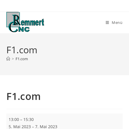
Zum
Inhalt
springen
Menü
F1.com
>
F1.com
F1.com
F1.com
13:00
–
15:30
5. Mai 2023
–
7. Mai 2023